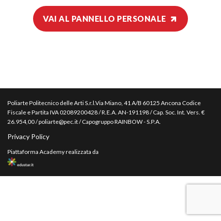
VAI AL PANNELLO PERSONALE
Poliarte Politecnico delle Arti S.r.l.Via Miano, 41 A/B 60125 Ancona Codice
Fiscale e Partita IVA 02089200428 / R.E.A. AN-191198 / Cap. Soc. Int. Vers. €
26.954,00 / poliarte@pec.it / Capogruppo RAINBOW - S.P.A.
Privacy Policy
Piattaforma Academy realizzata da